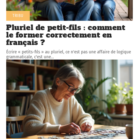
TRIBU
Pluriel de petit-fils : comment
le former correctement en
français ?
Écrire « petits-fils » au pluriel, ce n'est pas une affaire de logique
grammaticale, c'est une
…