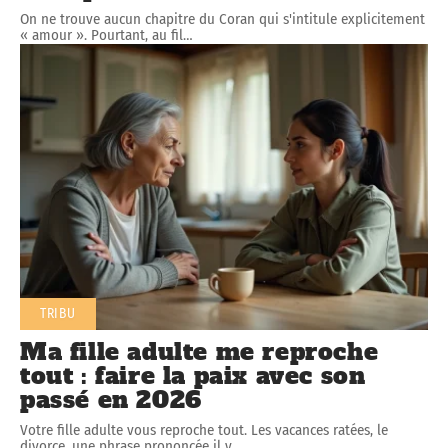
On ne trouve aucun chapitre du Coran qui s'intitule explicitement
« amour ». Pourtant, au fil
…
TRIBU
Ma fille adulte me reproche
tout : faire la paix avec son
passé en 2026
Votre fille adulte vous reproche tout. Les vacances ratées, le
divorce, une phrase prononcée il y
…