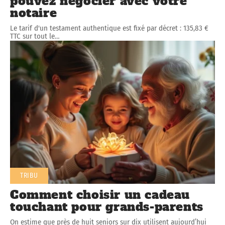
pouvez négocier avec votre
notaire
Le tarif d'un testament authentique est fixé par décret : 135,83 €
TTC sur tout le
…
TRIBU
Comment choisir un cadeau
touchant pour grands-parents
On estime que près de huit seniors sur dix utilisent aujourd’hui