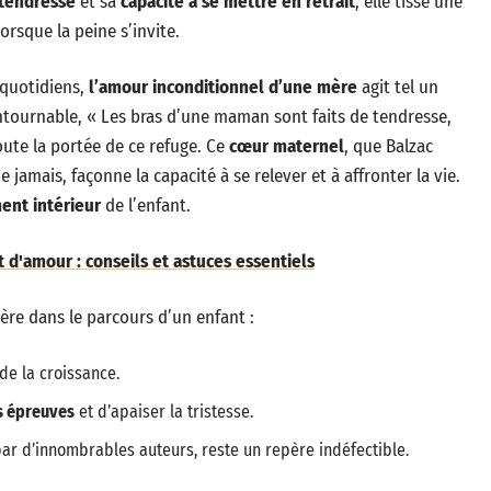
tendresse
et sa
capacité à se mettre en retrait
, elle tisse une
orsque la peine s’invite.
s quotidiens,
l’amour inconditionnel d’une mère
agit tel un
ntournable, « Les bras d’une maman sont faits de tendresse,
oute la portée de ce refuge. Ce
cœur maternel
, que Balzac
mais, façonne la capacité à se relever et à affronter la vie.
nt intérieur
de l’enfant.
 d'amour : conseils et astuces essentiels
mère dans le parcours d’un enfant :
de la croissance.
s épreuves
et d’apaiser la tristesse.
 par d’innombrables auteurs, reste un repère indéfectible.