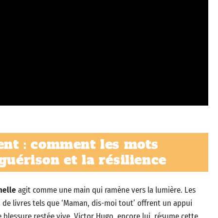
sent : comment les mots
guérison et la résilience
nelle
agit comme une main qui ramène vers la lumière. Les
 de livres tels que ‘Maman, dis-moi tout’ offrent un appui
e blessure restée vive. Victor Hugo, encore lui, résume cette