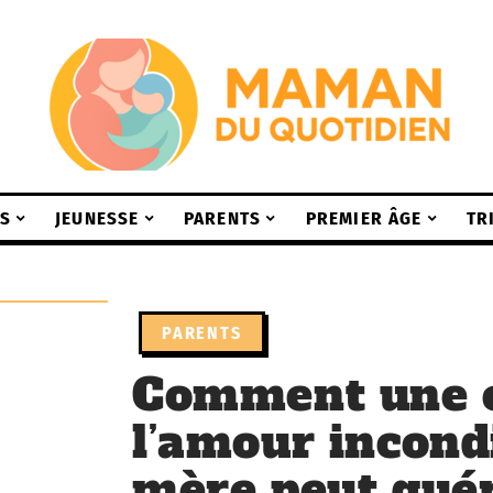
S
JEUNESSE
PARENTS
PREMIER ÂGE
TR
PARENTS
Comment une c
l’amour incond
mère peut guér