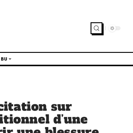
IBU
itation sur
itionnel d’une
ir une blessure