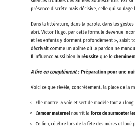
silences troublés des années adolescentes. Par sa
présence discrète mais décisive, celle qui soulage l
Dans la littérature, dans la parole, dans les geste
abri. Victor Hugo, par cette formule devenue inco
et les enfants y dorment profondément », saisit t
décrivait comme un abîme où le pardon ne manque ja
Il influence aussi bien la
réussite
que le
chemineme
A lire en complément :
Préparation pour une nuit
Voici ce que révèle, concrètement, la place de la 
Elle montre la voie et sert de modèle tout au long 
L’
amour maternel
nourrit la
force de surmonter le
Ce lien, célébré lors de la fête des mères et loué